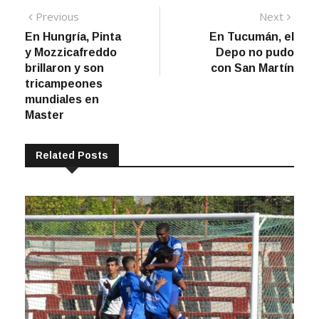
Navegación
Previous
Next
post:
post:
En Hungría, Pinta
En Tucumán, el
de
y Mozzicafreddo
Depo no pudo
entradas
brillaron y son
con San Martín
tricampeones
mundiales en
Master
Related Posts