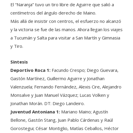
centímetros del ángulo derecho de Maino.
Más allá de insistir con centros, el esfuerzo no alcanzó
y la victoria se fue de las manos. Ahora llegan los viajes
a Tucumán y Salta para visitar a San Martín y Gimnasia
y Tiro.
Sintesis
Deportivo Roca 1:
Facundo Crespo; Diego Guevara,
Gastón Martínez, Guillermo Aguirre y Jonathan
Valenzuela; Fernando Fernández, Alexis Cire, Alejandro
Monsalve y Juan Manuel Vázquez; Lucas Volken y
Jonathan Morán. DT: Diego Landeiro.
Juventud Antoniana 1:
Mariano Maino; Agustín
Bellone, Gastón Stang, Juan Pablo Cárdenas y Raúl
Gorostegui; César Montiglio, Matías Ceballos, Héctor
López y Ricardo Gómez; Gustavo Ibáñez y Gustavo