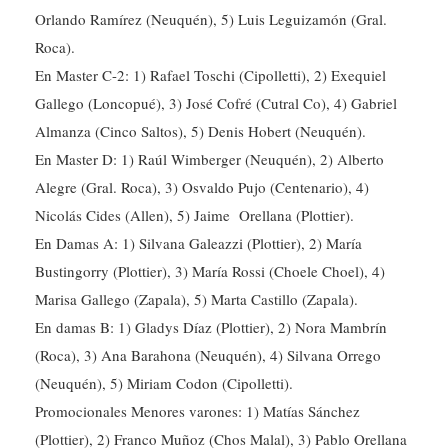
Roca).
En Master C-2: 1) Rafael Toschi (Cipolletti), 2) Exequiel
Gallego (Loncopué), 3) José Cofré (Cutral Co), 4) Gabriel
Almanza (Cinco Saltos), 5) Denis Hobert (Neuquén).
En Master D: 1) Raúl Wimberger (Neuquén), 2) Alberto
Alegre (Gral. Roca), 3) Osvaldo Pujo (Centenario), 4)
Nicolás Cides (Allen), 5) Jaime Orellana (Plottier).
En Damas A: 1) Silvana Galeazzi (Plottier), 2) María
Bustingorry (Plottier), 3) María Rossi (Choele Choel), 4)
Marisa Gallego (Zapala), 5) Marta Castillo (Zapala).
En damas B: 1) Gladys Díaz (Plottier), 2) Nora Mambrín
(Roca), 3) Ana Barahona (Neuquén), 4) Silvana Orrego
(Neuquén), 5) Miriam Codon (Cipolletti).
Promocionales Menores varones: 1) Matías Sánchez
(Plottier), 2) Franco Muñoz (Chos Malal), 3) Pablo Orellana
(Neuquén), 4) Juan Rojas (Plottier), 5) Junior Guzmán