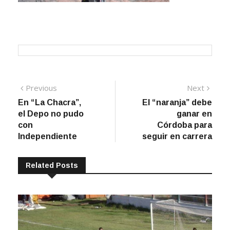
Navegación
Previous
Next
Previous
Next
post:
post:
En “La Chacra”,
El “naranja” debe
de
el Depo no pudo
ganar en
entradas
con
Córdoba para
Independiente
seguir en carrera
Related Posts