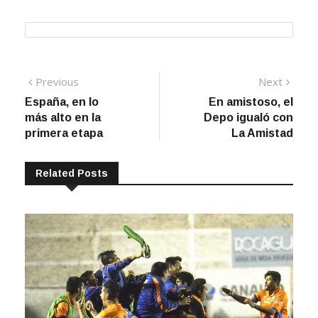
Navegación
Previous
Next
Previous
Next
post:
post:
España, en lo
En amistoso, el
de
más alto en la
Depo igualó con
entradas
primera etapa
La Amistad
Related Posts