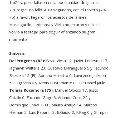
1m24s, pero fallaron en la oportunidad de igualar.
Y “Progre” no falló. A 18 segundos, con el tablero (78-
75) a favor, llegaron los aciertos de la línea.
Maranguello, Ledesma y Vieta no erraron y el local
volvió a festejar para seguir afianzando su gran
momento.
Sintesis
Del Progreso (82):
Favio Vieta 12, Javier Ledesma 17,
Jaghawn Walters 23, Gustavo Maranguello 5 y Facundo
Brizuela 15 (FI); Adriano Maretto 0, Lawrence Jackson
5, T.Ligorria 0 y Alexis Bustamante 0. DT: Daniel Jaule.
Tomás Rocamora (75):
Manuel Olocco 17, Justo
Catalin 0, Facundo Gago 6, Arlando Cook 22 y
Dominique Shaw 7 (FI); Mauro Araujo 14, Marcos
Helman 2, Luis Paparini 3, E.Gaido 2, F.Pag 0 y G.Impini