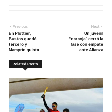
Navegación
Previous
Next
Previous
Next
post:
post:
En Plottier,
Un juvenil
de
Bustos quedó
“naranja” cerró la
entradas
tercero y
fase con empate
Mamprín quinta
ante Alianza
Related Posts