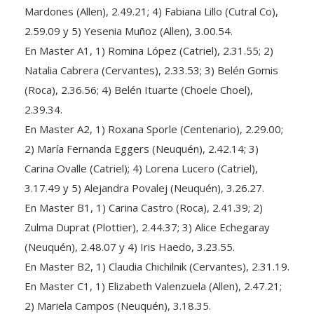
Mardones (Allen), 2.49.21; 4) Fabiana Lillo (Cutral Co),
2.59.09 y 5) Yesenia Muñoz (Allen), 3.00.54.
En Master A1, 1) Romina López (Catriel), 2.31.55; 2)
Natalia Cabrera (Cervantes), 2.33.53; 3) Belén Gomis
(Roca), 2.36.56; 4) Belén Ituarte (Choele Choel),
2.39.34.
En Master A2, 1) Roxana Sporle (Centenario), 2.29.00;
2) María Fernanda Eggers (Neuquén), 2.42.14; 3)
Carina Ovalle (Catriel); 4) Lorena Lucero (Catriel),
3.17.49 y 5) Alejandra Povalej (Neuquén), 3.26.27.
En Master B1, 1) Carina Castro (Roca), 2.41.39; 2)
Zulma Duprat (Plottier), 2.44.37; 3) Alice Echegaray
(Neuquén), 2.48.07 y 4) Iris Haedo, 3.23.55.
En Master B2, 1) Claudia Chichilnik (Cervantes), 2.31.19.
En Master C1, 1) Elizabeth Valenzuela (Allen), 2.47.21;
2) Mariela Campos (Neuquén), 3.18.35.