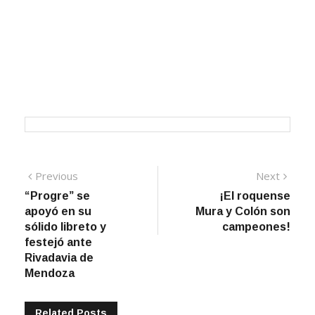
Navegación
Previous
Next
Previous
Next
post:
post:
“Progre” se
¡El roquense
de
apoyó en su
Mura y Colón son
entradas
sólido libreto y
campeones!
festejó ante
Rivadavia de
Mendoza
Related Posts