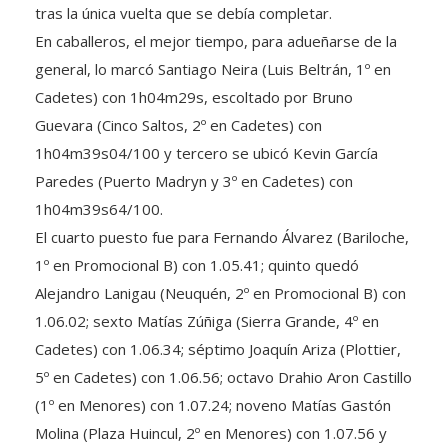
tras la única vuelta que se debía completar.
En caballeros, el mejor tiempo, para adueñarse de la
general, lo marcó Santiago Neira (Luis Beltrán, 1º en
Cadetes) con 1h04m29s, escoltado por Bruno
Guevara (Cinco Saltos, 2º en Cadetes) con
1h04m39s04/100 y tercero se ubicó Kevin García
Paredes (Puerto Madryn y 3º en Cadetes) con
1h04m39s64/100.
El cuarto puesto fue para Fernando Álvarez (Bariloche,
1º en Promocional B) con 1.05.41; quinto quedó
Alejandro Lanigau (Neuquén, 2º en Promocional B) con
1.06.02; sexto Matías Zúñiga (Sierra Grande, 4º en
Cadetes) con 1.06.34; séptimo Joaquín Ariza (Plottier,
5º en Cadetes) con 1.06.56; octavo Drahio Aron Castillo
(1º en Menores) con 1.07.24; noveno Matías Gastón
Molina (Plaza Huincul, 2º en Menores) con 1.07.56 y