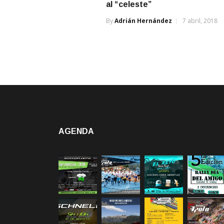
al “celeste”
By
Adrián Hernández
7 abril, 2018
AGENDA