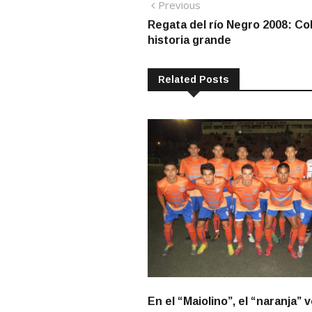
Navegación
Previous
Previous
post:
Regata del río Negro 2008: Col
de
historia grande
entradas
Related Posts
En el “Maiolino”, el “naranja” 