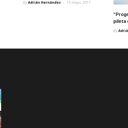
By
Adrián Hernández
15 mayo, 2017
“Progr
pileta
By
Adri