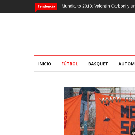
Mundialito 2018: Valentín Carboni y u
Tendencia
INICIO
FÚTBOL
BASQUET
AUTOM