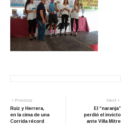
Navegación
Previous
Next
Previous
Next
post:
post:
Ruiz y Herrera,
El “naranja”
de
en la cima de una
perdió el invicto
entradas
Corrida récord
ante Villa Mitre