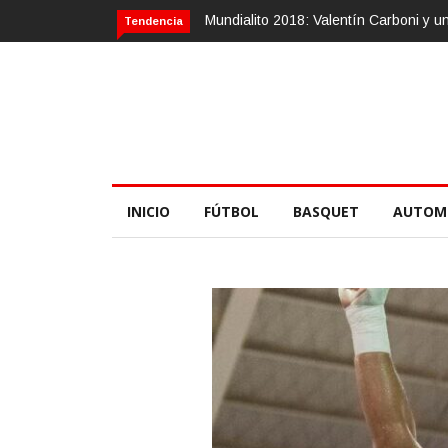
 2018: Valentín Carboni y una zurda mágica
Calvario Race 2018, 10 de
Tendencia
INICIO
FÚTBOL
BASQUET
AUTOM