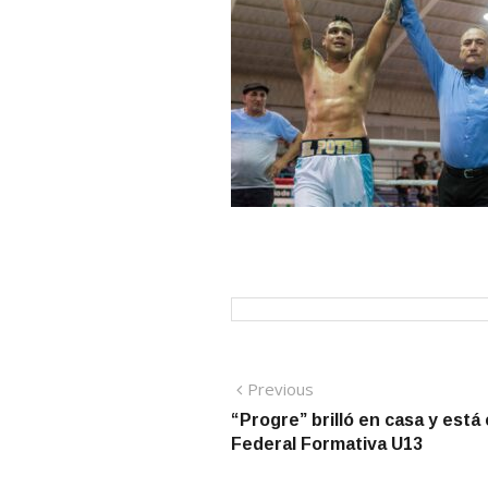
Navegación
Previous
Previous
post:
“Progre” brilló en casa y está e
de
Federal Formativa U13
entradas