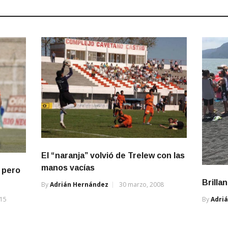
El “naranja” volvió de Trelew con las
manos vacías
, pero
Brilla
By
Adrián Hernández
30 marzo, 2008
By
Adri
015