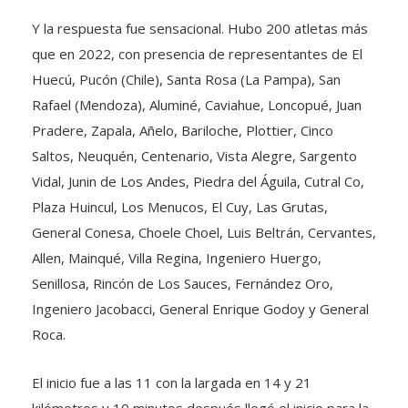
Y la respuesta fue sensacional. Hubo 200 atletas más
que en 2022, con presencia de representantes de El
Huecú, Pucón (Chile), Santa Rosa (La Pampa), San
Rafael (Mendoza), Aluminé, Caviahue, Loncopué, Juan
Pradere, Zapala, Añelo, Bariloche, Plottier, Cinco
Saltos, Neuquén, Centenario, Vista Alegre, Sargento
Vidal, Junin de Los Andes, Piedra del Águila, Cutral Co,
Plaza Huincul, Los Menucos, El Cuy, Las Grutas,
General Conesa, Choele Choel, Luis Beltrán, Cervantes,
Allen, Mainqué, Villa Regina, Ingeniero Huergo,
Senillosa, Rincón de Los Sauces, Fernández Oro,
Ingeniero Jacobacci, General Enrique Godoy y General
Roca.
El inicio fue a las 11 con la largada en 14 y 21
kilómetros y 10 minutos después llegó el inicio para la