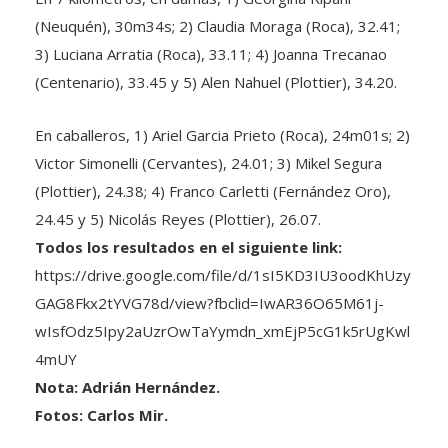
(Neuquén), 30m34s; 2) Claudia Moraga (Roca), 32.41;
3) Luciana Arratia (Roca), 33.11; 4) Joanna Trecanao
(Centenario), 33.45 y 5) Alen Nahuel (Plottier), 34.20.
En caballeros, 1) Ariel Garcia Prieto (Roca), 24m01s; 2)
Victor Simonelli (Cervantes), 24.01; 3) Mikel Segura
(Plottier), 24.38; 4) Franco Carletti (Fernández Oro),
24.45 y 5) Nicolás Reyes (Plottier), 26.07.
Todos los resultados en el siguiente link:
https://drive.google.com/file/d/1sI5KD3IU3oodKhUzy
GAG8Fkx2tYVG78d/view?fbclid=IwAR36O65M61j-
wIsfOdz5Ipy2aUzrOwTaYymdn_xmEjP5cG1k5rUgKwl
4mUY
Nota: Adrián Hernández.
Fotos: Carlos Mir.