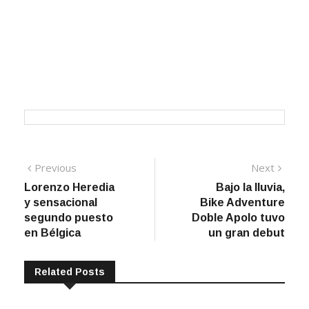
Navegación
Previous
Next
Previous
Next
post:
post:
Lorenzo Heredia
Bajo la lluvia,
de
y sensacional
Bike Adventure
entradas
segundo puesto
Doble Apolo tuvo
en Bélgica
un gran debut
Related Posts