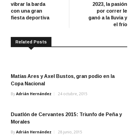
de
vibrar la barda
2023, la pasión
entradas
con una gran
por correr le
fiesta deportiva
ganó a la lluvia y
el frío
Related Posts
Matías Ares y Axel Bustos, gran podio en la
Copa Nacional
By
Adrián Hernández
24 octubre, 2015
Duatlón de Cervantes 2015: Triunfo de Peña y
Morales
By
Adrián Hernández
28 junio, 2015