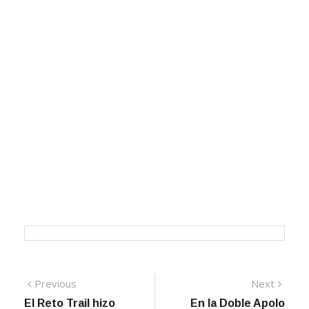
Navegación
Previous
Next
Previous
Next
post:
post:
El Reto Trail hizo
En la Doble Apolo