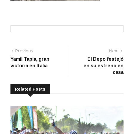
Navegación
Previous
Next
Previous
Next
post:
post:
Yamil Tapia, gran
El Depo festejó
de
victoria en Italia
en su estreno en
entradas
casa
Related Posts