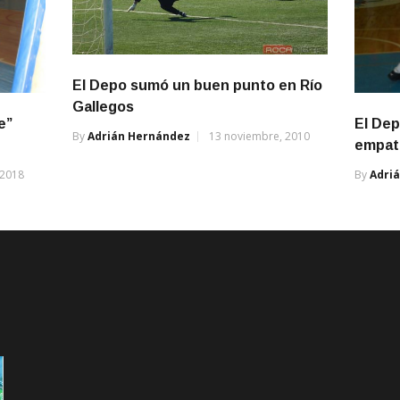
El Depo sumó un buen punto en Río
Gallegos
e”
El Dep
By
Adrián Hernández
13 noviembre, 2010
empató
 2018
By
Adri