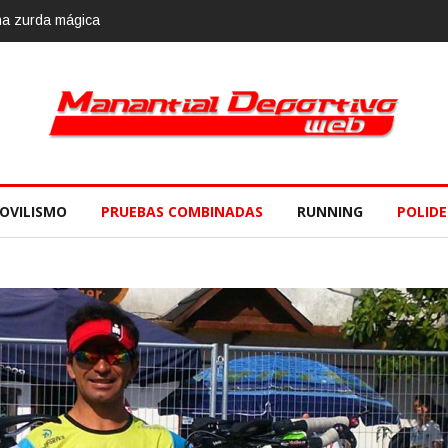
 mágica
Calvario Race 2018, 10 de noviembre
OVILISMO
PRUEBAS COMBINADAS
RUNNING
POLID