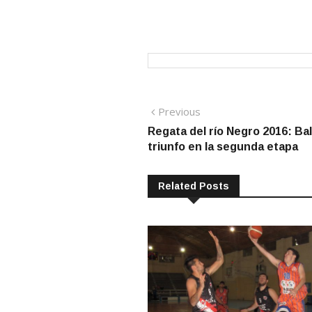
Navegación
Previous
Previous
post:
Regata del río Negro 2016: Ba
de
triunfo en la segunda etapa
entradas
Related Posts