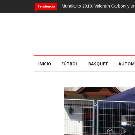
Mundialito 2018: Valentín Carboni y una zurda
Tendencia
INICIO
FÚTBOL
BASQUET
AUTOM