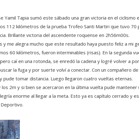
ense Yamil Tapia sumó este sábado una gran victoria en el ciclismo 
 los 112 kilómetros de la prueba Trofeo Santi Martiri que tuvo 70 
cia. Brillante victoria del ascendente roquense en 2h56m00s.
 y me alegra mucho que este resultado haya puesto feliz a mi g
ltimos 60 kilómetros, fueron interminables (risas). En la segunda vue
pero caí en una rotonda, se enredó la cadena y log
ré volver a po
 buscar la fuga y por suerte volví a conectar. Con un compañero d
 y pude tomar distancia. Luego llegaron cuatro vueltas eternas.
 los 2m y si bien se acercaron en la última vuelta pude mantener
legría enorme al llegar a la meta. Esto ya es capítulo cerrado y 
 Deportivo.