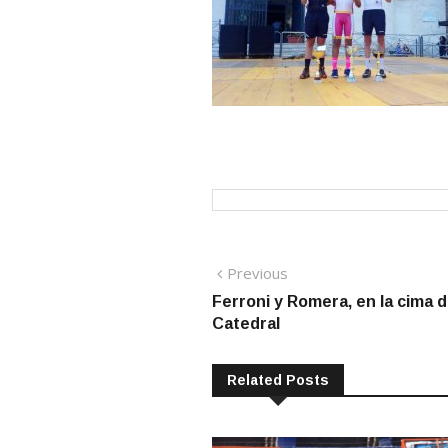
Navegación
Previous
Previous
post:
Ferroni y Romera, en la cima d
de
Catedral
entradas
Related Posts