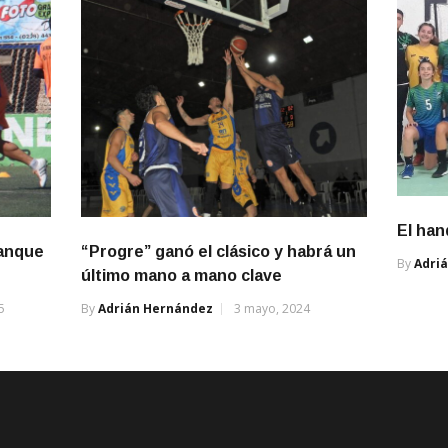
El han
ranque
“Progre” ganó el clásico y habrá un
By
Adri
último mano a mano clave
5
By
Adrián Hernández
3 mayo, 2024