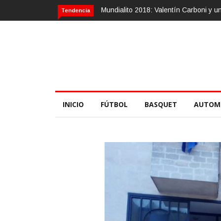
alito 2018: Valentín Carboni y una zurda mágica
Calvario Race 2018, 
Tendencia
INICIO
FÚTBOL
BASQUET
AUTOM