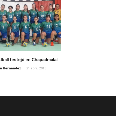
dball festejó en Chapadmalal
án Hernández
21 abril, 2018