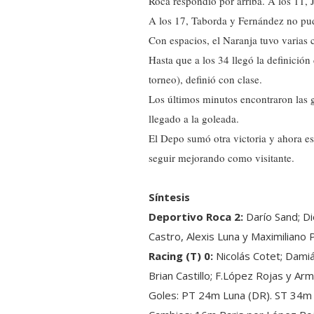
Roca respondió por arriba. A los 11,
A los 17, Taborda y Fernández no pudi
Con espacios, el Naranja tuvo varias 
Hasta que a los 34 llegó la definición
torneo), definió con clase.
Los últimos minutos encontraron las g
llegado a la goleada.
El Depo sumó otra victoria y ahora es
seguir mejorando como visitante.
Síntesis
Deportivo Roca 2:
Darío Sand; D
Castro, Alexis Luna y Maximiliano 
Racing (T) 0:
Nicolás Cotet; Damiá
Brian Castillo; F.López Rojas y Arm
Goles: PT 24m Luna (DR). ST 34m