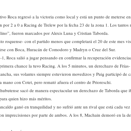
tivo Roca regresó a la victoria como local y está un punto de meterse e
 por 2 a 0 a Racing de Trelew por la fecha 23 de la zona 1. Los tantos
olino”, fueron marcados por Alexis Luna y Cristian Taborda.
to roquense- con el partido menos que completará el 20 de este mes vis
edirse con Boca, Huracán de Comodoro y Madryn o Cruz del Sur.
-1, Roca salió a jugar pensando en confirmar la recuperación evidenciad
primera chance la tuvo Racing. A los 5 minutos, un derechazo de Frías- e
cancha, sus volantes siempre estuvieron movedizos y Puig participó de c
 mano con Cotet, pero remató afuera el centro de Prioreschi.
chubutense sacó de manera espectacular un derechazo de Taborda que iba
para quien hizo más méritos.
ancaldo ganó en tranquilidad y no sufrió ante un rival que está cada vez
n imprecisiones por parte de ambos. A los 8, Machain demoró en la defi