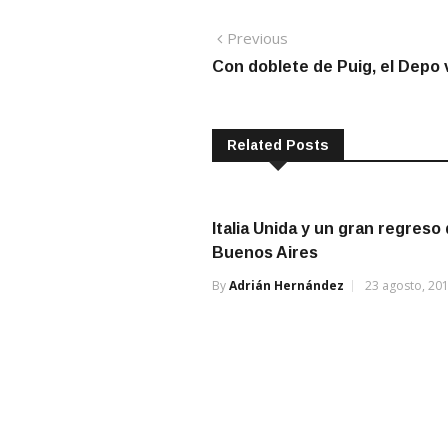
Navegación
Previous
Previous
post:
Con doblete de Puig, el Depo v
de
entradas
Related Posts
Italia Unida y un gran regreso
Buenos Aires
By
Adrián Hernández
23 agosto, 20