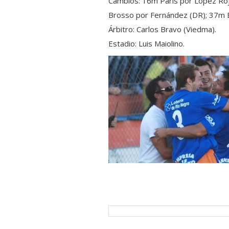
Cambios: 16m Paris por López Roj
Brosso por Fernández (DR); 37m Bat
Árbitro: Carlos Bravo (Viedma).
Estadio: Luis Maiolino.