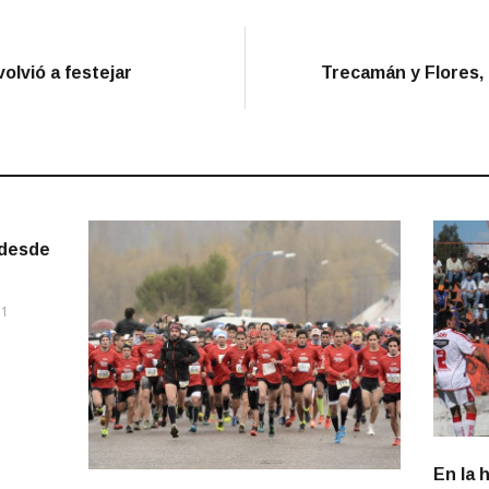
olvió a festejar
Trecamán y Flores, 
 desde
11
En la 