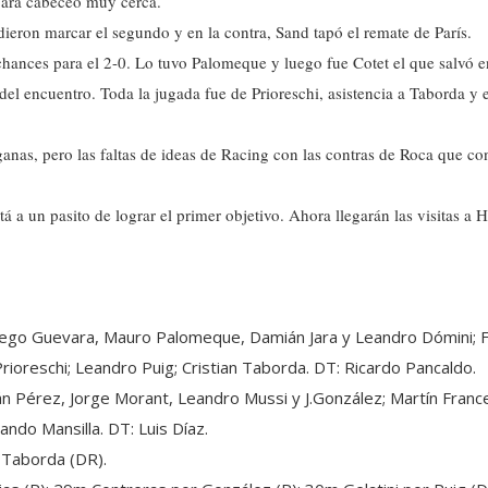
 Jara cabeceó muy cerca.
eron marcar el segundo y en la contra, Sand tapó el remate de París.
chances para el 2-0. Lo tuvo Palomeque y luego fue Cotet el que salvó e
 del encuentro. Toda la jugada fue de Prioreschi, asistencia a Taborda y e
anas, pero las faltas de ideas de Racing con las contras de Roca que co
tá a un pasito de lograr el primer objetivo. Ahora llegarán las visitas 
iego Guevara, Mauro Palomeque, Damián Jara y Leandro Dómini; 
Prioreschi; Leandro Puig; Cristian Taborda. DT: Ricardo Pancaldo.
n Pérez, Jorge Morant, Leandro Mussi y J.González; Martín Franc
ando Mansilla. DT: Luis Díaz.
 Taborda (DR).