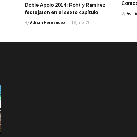
Comod
Doble Apolo 2014: Roht y Ramírez
festejaron en el sexto capítulo
By
Adri
By
Adrián Hernández
18 julio, 2014