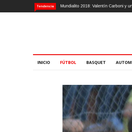
entín Carboni y una zurda mágica
Calvario Race 2018, 10 de noviembre
Tendencia
INICIO
FÚTBOL
BASQUET
AUTOM