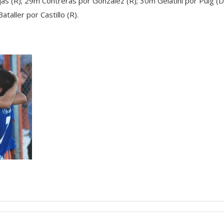
as (R); 29m Contreras por González (R); 30m Gelatini por Puig 
aller por Castillo (R).