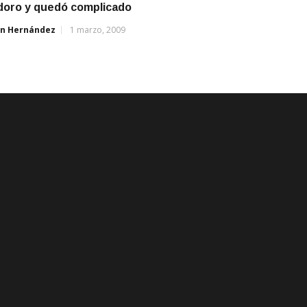
oro y quedó complicado
án Hernández
1 marzo, 2009