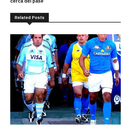
entradas
cerca del pase
Related Posts