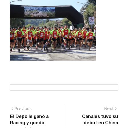
Navegación
Previous
Next
Previous
Next
post:
post:
El Depo le ganó a
Canales tuvo su
de
Racing y quedó
debut en China