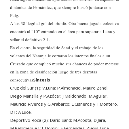
dinámica de Fernández, que siempre buscó juntarse con
Puig.
A los 38 llegó el gol del triunfo. Otra buena jugada colectiva
encontró al “10″ entrando en el área para superar a Luna y
sellar el definitivo 2-1.
En el cierre, la seguridad de Sand y el trabajo de los
volantes del Naranja le cortaron los intentos finales a un
Cruzado que complicó mucho sus chances de poder meterse
en la zona de clasificación luego de tres derrotas
consecutivas
Síntesis
Cruz del Sur (1): V.Luna; P.Almonacid, Mauro Zanel,
Diego Mansilla y P.Azócar; J.Maldonado, M.Aguilar,
Mauricio Riveros y G.Arabarco; L.Cisneros y F.Montero.
DT: A.Luce.
Deportivo Roca (2): Darío Sand; M.Acosta, D.Jara,
M.Palomeque y L.Dómini; F.Fernández, Alexis Luna,