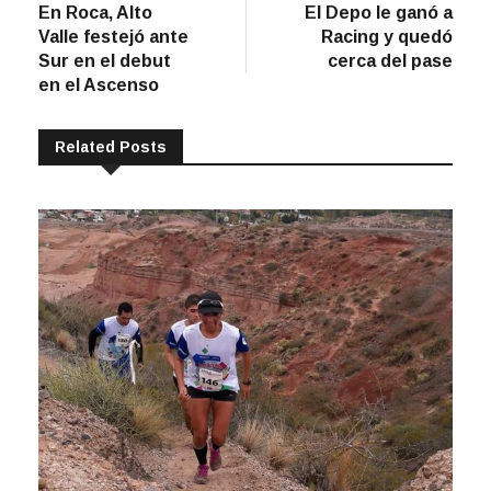
post:
post:
En Roca, Alto
El Depo le ganó a
de
Valle festejó ante
Racing y quedó
entradas
Sur en el debut
cerca del pase
en el Ascenso
Related Posts