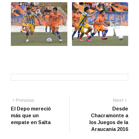
Navegación
Previous
Next
Previous
Next
post:
post:
El Depo mereció
Desde
de
más que un
Chacramonte a
entradas
empate en Salta
los Juegos de la
Araucania 2016