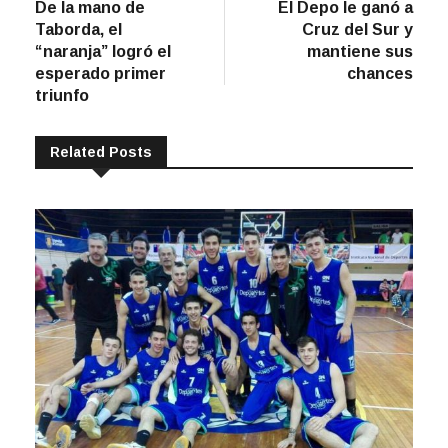
post:
post:
De la mano de
El Depo le ganó a
de
Taborda, el
Cruz del Sur y
entradas
“naranja” logró el
mantiene sus
esperado primer
chances
triunfo
Related Posts