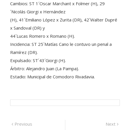
Cambios: ST 1´Oscar Marchant x Folmer (H), 29
´Nicolás Giorgi x Hernández
(H), 41´Emiliano López x Zurita (DR), 42´Walter Dupré
x Sandoval (DR) y
44´Lucas Romero x Romano (H).
Incidencia: ST 25´Matías Cano le contuvo un penal a
Ramírez (DR).
Expulsado: ST´43´Giorgi (H).
Árbitro: Alejandro Juan (La Pampa).
Estadio: Municipal de Comodoro Rivadavia.
Navegación
Previous
Next
Previous
Next