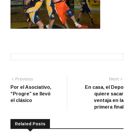
Navegación
Previous
Next
Previous
Next
post:
post:
Por el Asociativo,
En casa, el Depo
de
“Progre” se llevó
quiere sacar
entradas
el clásico
ventaja en la
primera final
Related Posts