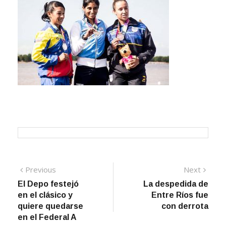
Navegación
Previous
Next
Previous
Next
post:
post:
El Depo festejó
La despedida de
de
en el clásico y
Entre Ríos fue
entradas
quiere quedarse
con derrota
en el Federal A