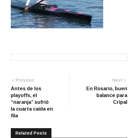
Navegación
Previous
Next
Previous
Next
post:
post:
Antes de los
En Rosario, buen
de
playoffs, el
balance para
entradas
“naranja” sufrió
Cripal
la cuarta caída en
fila
Related Posts