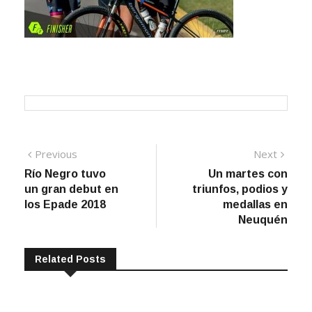
Navegación
Previous
Next
Previous
Next
post:
post:
Río Negro tuvo
Un martes con
de
un gran debut en
triunfos, podios y
entradas
los Epade 2018
medallas en
Neuquén
Related Posts
Cipolletti tiene medio título en el bolsillo