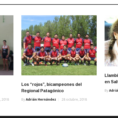
Llambí
en Sal
Los “rojos”, bicampeones del
By
Adri
Regional Patagónico
, 2018
By
Adrián Hernández
28 octubre, 2018