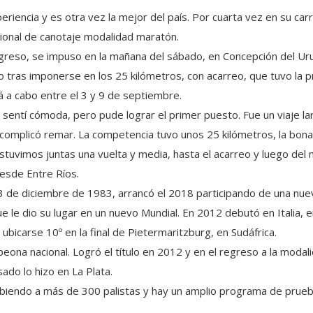
eriencia y es otra vez la mejor del país. Por cuarta vez en su car
ional de canotaje modalidad maratón.
greso, se impuso en la mañana del sábado, en Concepción del Uru
lo tras imponerse en los 25 kilómetros, con acarreo, que tuvo la p
á a cabo entre el 3 y 9 de septiembre.
 sentí cómoda, pero pude lograr el primer puesto. Fue un viaje lar
complicó remar. La competencia tuvo unos 25 kilómetros, la bon
stuvimos juntas una vuelta y media, hasta el acarreo y luego de
 desde Entre Ríos.
13 de diciembre de 1983, arrancó el 2018 participando de una nue
e le dio su lugar en un nuevo Mundial. En 2012 debutó en Italia,
ubicarse 10º en la final de Pietermaritzburg, en Sudáfrica.
eona nacional. Logró el título en 2012 y en el regreso a la moda
do lo hizo en La Plata.
ibiendo a más de 300 palistas y hay un amplio programa de prueba