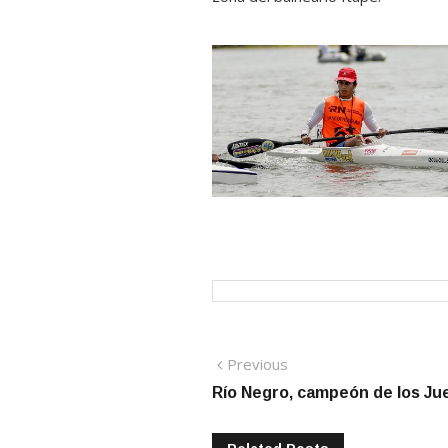
Navegación
Previous
Previous
post:
Río Negro, campeón de los J
de
entradas