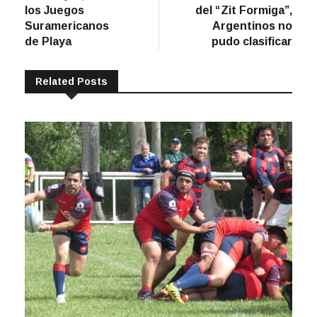
de
los Juegos
del “Zit Formiga”,
entradas
Suramericanos
Argentinos no
de Playa
pudo clasificar
Related Posts