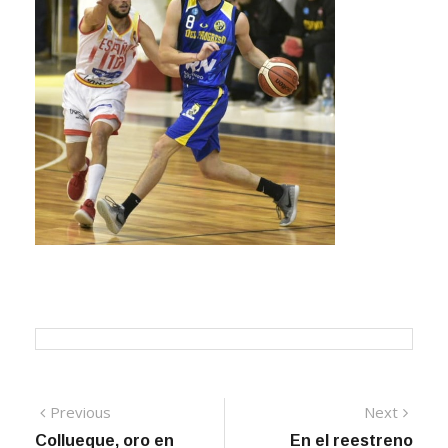
Navegación
Previous
Next
Previous
Next
post:
post:
Collueque, oro en
En el reestreno