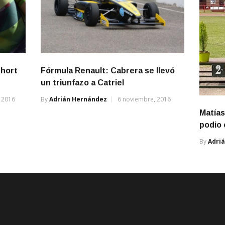
Short
Fórmula Renault: Cabrera se llevó
un triunfazo a Catriel
 2016
By
Adrián Hernández
6 noviembre, 2016
Matías
podio 
By
Adri