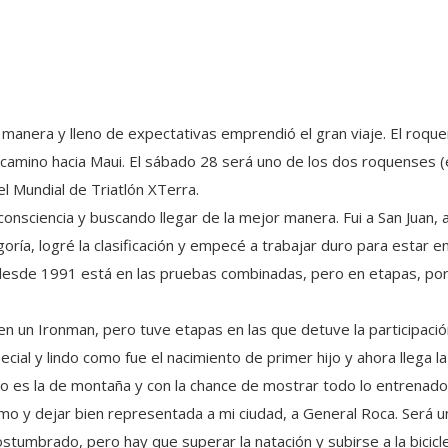
r manera y lleno de expectativas emprendió el gran viaje. El roq
el camino hacia Maui. El sábado 28 será uno de los dos roquenses (
el Mundial de Triatlón XTerra.
consciencia y buscando llegar de la mejor manera. Fui a San Juan, 
ría, logré la clasificación y empecé a trabajar duro para estar en
 desde 1991 está en las pruebas combinadas, pero en etapas, por
n un Ironman, pero tuve etapas en las que detuve la participació
ecial y lindo como fue el nacimiento de primer hijo y ahora llega l
 es la de montaña y con la chance de mostrar todo lo entrenado
o y dejar bien representada a mi ciudad, a General Roca. Será un 
ostumbrado, pero hay que superar la natación y subirse a la bicic