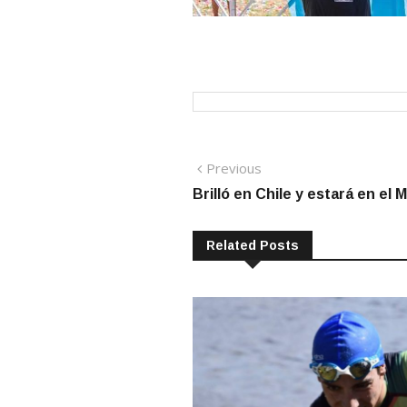
Navegación
Previous
Previous
post:
Brilló en Chile y estará en el 
de
entradas
Related Posts