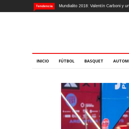
: Valentín Carboni y una zurda mágica
Calvario Race 2018, 10 de novi
Tendencia
INICIO
FÚTBOL
BASQUET
AUTOM