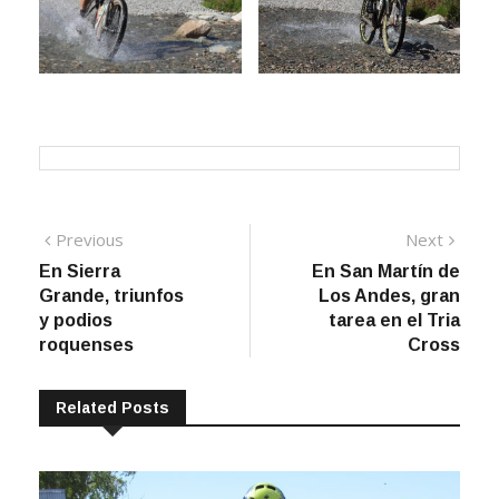
Navegación
Previous
Next
Previous
Next
post:
post:
En Sierra
En San Martín de
de
Grande, triunfos
Los Andes, gran
entradas
y podios
tarea en el Tria
roquenses
Cross
Related Posts