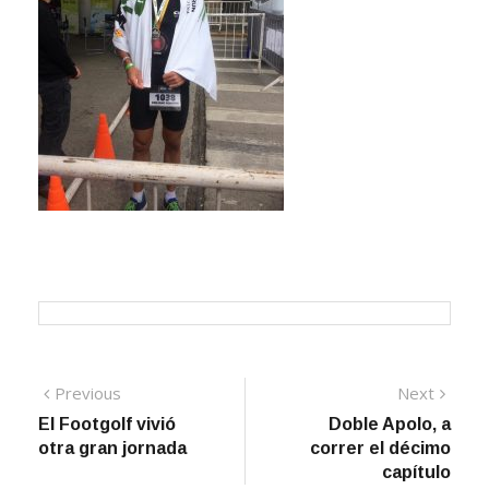
Navegación
Previous
Next
Previous
Next
post:
post:
El Footgolf vivió
Doble Apolo, a
de
otra gran jornada
correr el décimo
entradas
capítulo