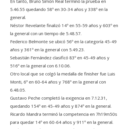
5.46.55 quedando 58º en 30-34 años y 338º en la
general.
Néstor Revelante finalizó 14º en 55-59 años y 603º en
la general con un tiempo de 5.48.57.
Federico Belmonte se ubicó 56º en la categoría 45-49
años y 361º en la general con 5.49.23.
Sebastián Fernández clasificó 83º en 45-49 años y
516º en la general con 6.10.06.
Otro local que se colgó la medalla de finisher fue Luis
Monti, 6º en 60-64 años y 768º en la general con
6.48.05.
Gustavo Peche completó la exigencia en 7.12.31,
quedando 154º en 45-49 años y 874º en la general.
Ricardo Mandra terminó la competencia en 7h19m50s
para quedar 14º en 60-64 años y 911º en la general.
En damas, Verónica Iuorno sumó una muy buena tarea