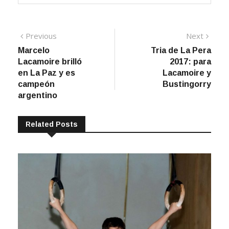
Navegación
Previous
Next
Previous
Next
post:
post:
Marcelo
Tria de La Pera
de
Lacamoire brilló
2017: para
entradas
en La Paz y es
Lacamoire y
campeón
Bustingorry
argentino
Related Posts