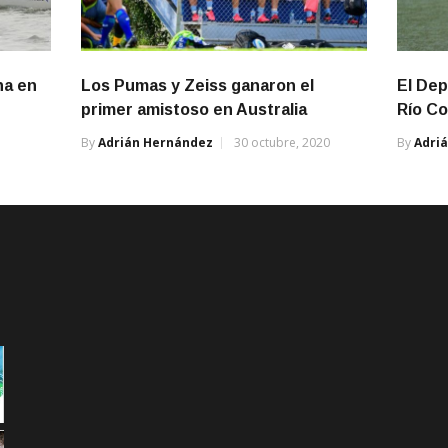
na en
Los Pumas y Zeiss ganaron el
El Dep
primer amistoso en Australia
Río Co
By
Adrián Hernández
30 octubre, 2020
By
Adri