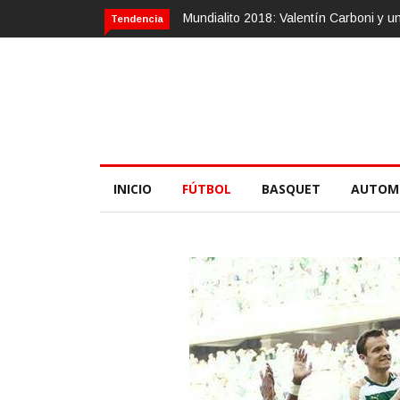
undialito 2018: Valentín Carboni y una zurda mágica
Calvario Race 20
Tendencia
INICIO
FÚTBOL
BASQUET
AUTOM