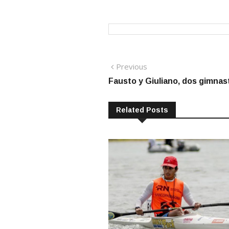
Navegación
Previous
Previous
post:
Fausto y Giuliano, dos gimnas
de
entradas
Related Posts