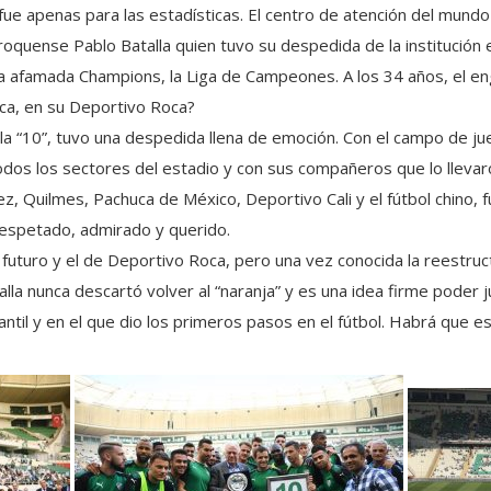
ue apenas para las estadísticas. El centro de atención del mund
te roquense Pablo Batalla quien tuvo su despedida de la institució
 afamada Champions, la Liga de Campeones. A los 34 años, el eng
oca, en su Deportivo Roca?
 la “10”, tuvo una despedida llena de emoción. Con el campo de ju
dos los sectores del estadio y con sus compañeros que lo llevar
, Quilmes, Pachuca de México, Deportivo Cali y el fútbol chino, 
espetado, admirado y querido.
futuro y el de Deportivo Roca, pero una vez conocida la reestruc
talla nunca descartó volver al “naranja” y es una idea firme poder 
ntil y en el que dio los primeros pasos en el fútbol. Habrá que e