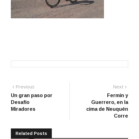
Navegación
Previous
Next
Previous
Next
post:
post:
Un gran paso por
Fermin y
de
Desafío
Guerrero, en la
entradas
Miradores
cima de Neuquén
Corre
Related Posts