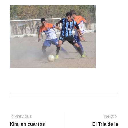
Navegación
Previous
Next
Previous
Next
post:
post:
Kim, en cuartos
El Tria de la
de