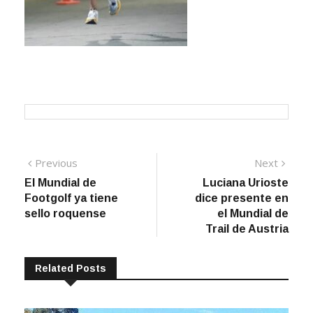
Navegación
Previous
Next
Previous
Next
post:
post:
El Mundial de
Luciana Urioste
de
Footgolf ya tiene
dice presente en
entradas
sello roquense
el Mundial de
Trail de Austria
Related Posts