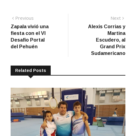
Navegación
Previous
Next
Previous
Next
post:
post:
Zapala vivió una
Alexis Corrias y
de
fiesta con el VI
Martina
entradas
Desafío Portal
Escudero, al
del Pehuén
Grand Prix
Sudamericano
Related Posts