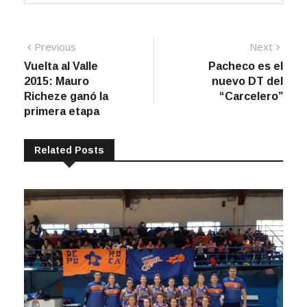
Navegación
Previous
Next
Previous
Next
post:
post:
Vuelta al Valle
Pacheco es el
de
2015: Mauro
nuevo DT del
entradas
Richeze ganó la
“Carcelero”
primera etapa
Related Posts