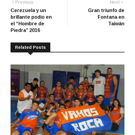
Navegación
Previous
Next
Previous
Next
post:
post:
Cerezuela y un
Gran triunfo de
de
brillante podio en
Fontana en
entradas
el “Hombre de
Taiwán
Piedra” 2016
Related Posts