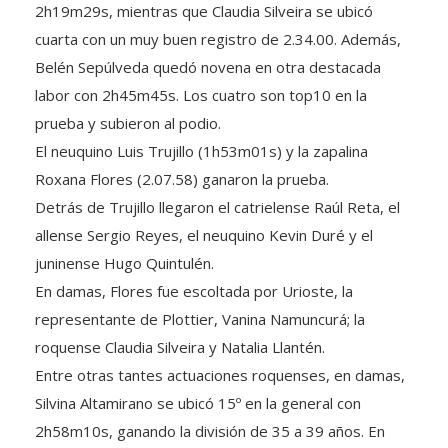
2h19m29s, mientras que Claudia Silveira se ubicó
cuarta con un muy buen registro de 2.34.00. Además,
Belén Sepúlveda quedó novena en otra destacada
labor con 2h45m45s. Los cuatro son top10 en la
prueba y subieron al podio.
El neuquino Luis Trujillo (1h53m01s) y la zapalina
Roxana Flores (2.07.58) ganaron la prueba.
Detrás de Trujillo llegaron el catrielense Raúl Reta, el
allense Sergio Reyes, el neuquino Kevin Duré y el
juninense Hugo Quintulén.
En damas, Flores fue escoltada por Urioste, la
representante de Plottier, Vanina Namuncurá; la
roquense Claudia Silveira y Natalia Llantén.
Entre otras tantes actuaciones roquenses, en damas,
Silvina Altamirano se ubicó 15º en la general con
2h58m10s, ganando la división de 35 a 39 años. En