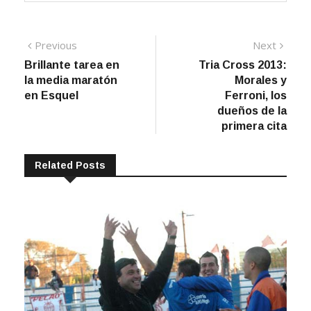
Navegación
Previous
Next
Previous
Next
post:
post:
Brillante tarea en
Tria Cross 2013:
de
la media maratón
Morales y
entradas
en Esquel
Ferroni, los
dueños de la
primera cita
Related Posts