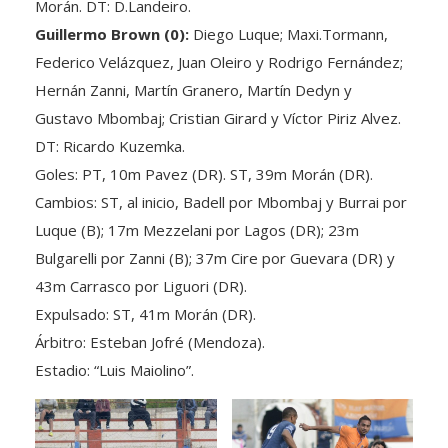
Guillermo Brown (0):
Diego Luque; Maxi.Tormann,
Federico Velázquez, Juan Oleiro y Rodrigo Fernández;
Hernán Zanni, Martín Granero, Martín Dedyn y
Gustavo Mbombaj; Cristian Girard y Víctor Piriz Alvez.
DT: Ricardo Kuzemka.
Goles: PT, 10m Pavez (DR). ST, 39m Morán (DR).
Cambios: ST, al inicio, Badell por Mbombaj y Burrai por
Luque (B); 17m Mezzelani por Lagos (DR); 23m
Bulgarelli por Zanni (B); 37m Cire por Guevara (DR) y
43m Carrasco por Liguori (DR).
Expulsado: ST, 41m Morán (DR).
Árbitro: Esteban Jofré (Mendoza).
Estadio: “Luis Maiolino”.