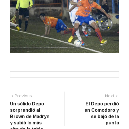
Navegación
Previous
Next
Previous
Next
post:
post:
Un sólido Depo
El Depo perdió
de
sorprendió al
en Comodoro y
entradas
Brown de Madryn
se bajó de la
y subió lo más
punta
alto de la tabla