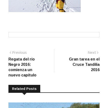
Navegación
Previous
Next
Previous
Next
post:
post:
Regata del río
Gran tarea en el
de
Negro 2016:
Cruce Tandilia
entradas
comienza un
2016
nuevo capítulo
Related Posts