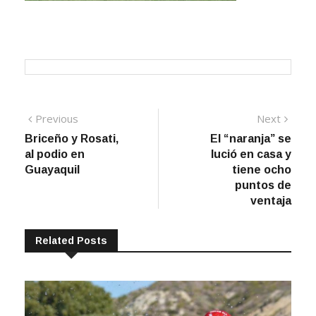
Navegación
Previous
Next
Previous
Next
post:
post:
Briceño y Rosati,
El “naranja” se
de
al podio en
lució en casa y
entradas
Guayaquil
tiene ocho
puntos de
ventaja
Related Posts