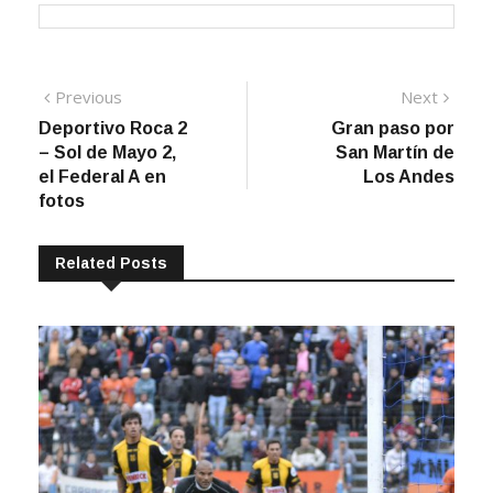
Navegación
Previous
Next
Previous
Next
post:
post:
Deportivo Roca 2
Gran paso por
de
– Sol de Mayo 2,
San Martín de
entradas
el Federal A en
Los Andes
fotos
Related Posts