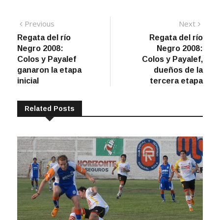
Navegación
Previous
Next
Previous
Next
post:
post:
Regata del río
Regata del río
de
Negro 2008:
Negro 2008:
entradas
Colos y Payalef
Colos y Payalef,
ganaron la etapa
dueños de la
inicial
tercera etapa
Related Posts