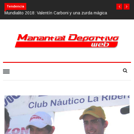
Tendencia
018: Valentín Carboni y una zurda mágica
Calvario Race 2018, 10 de n