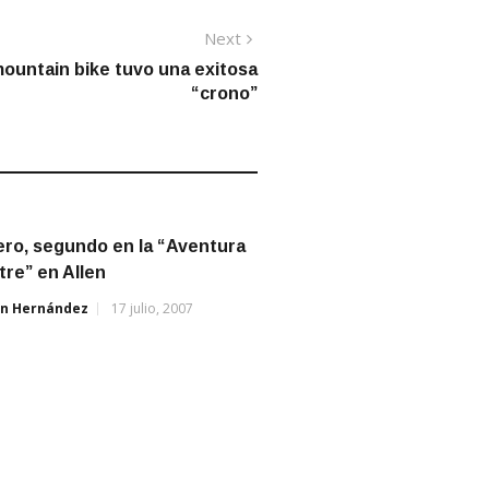
Next
Next
post:
mountain bike tuvo una exitosa
“crono”
ro, segundo en la “Aventura
re” en Allen
án Hernández
17 julio, 2007