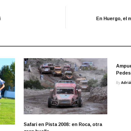
i
En Huergo, el 
Ampue
Pedest
By
Adri
Safari en Pista 2008: en Roca, otra