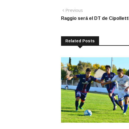
Navegación
Previous
Previous
post:
Raggio será el DT de Cipollett
de
entradas
Related Posts