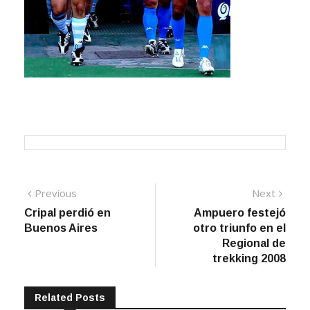
Navegación
Previous
Next
Previous
Next
post:
post:
Cripal perdió en
Ampuero festejó
de
Buenos Aires
otro triunfo en el
entradas
Regional de
trekking 2008
Related Posts