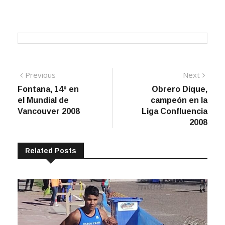
Navegación
Previous
Next
Previous
Next
post:
post:
Fontana, 14º en
Obrero Dique,
de
el Mundial de
campeón en la
entradas
Vancouver 2008
Liga Confluencia
2008
Related Posts