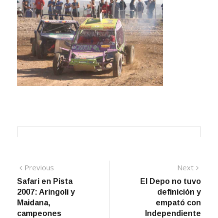
Navegación
Previous
Next
Previous
Next
post:
post:
Safari en Pista
El Depo no tuvo
de
2007: Aringoli y
definición y
entradas
Maidana,
empató con
campeones
Independiente