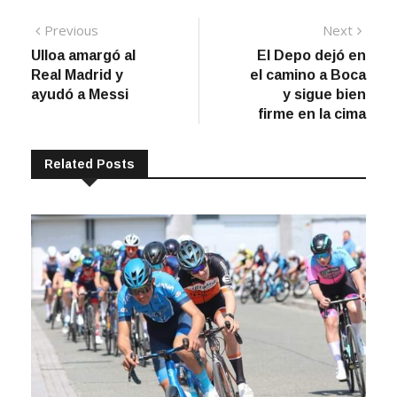
Navegación
Previous
Next
Previous
Next
post:
post:
Ulloa amargó al
El Depo dejó en
de
Real Madrid y
el camino a Boca
entradas
ayudó a Messi
y sigue bien
firme en la cima
Related Posts