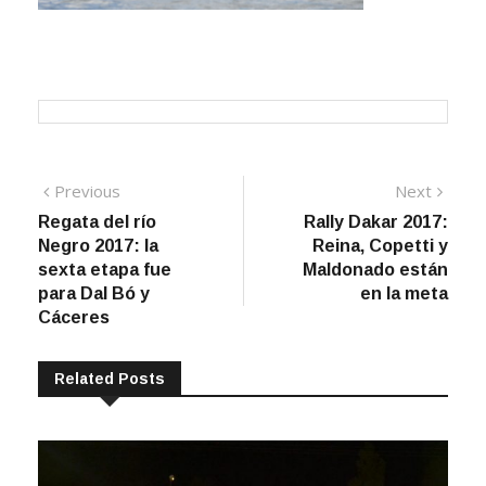
Navegación
Previous
Next
Previous
Next
post:
post:
Regata del río
Rally Dakar 2017:
de
Negro 2017: la
Reina, Copetti y
entradas
sexta etapa fue
Maldonado están
para Dal Bó y
en la meta
Cáceres
Related Posts