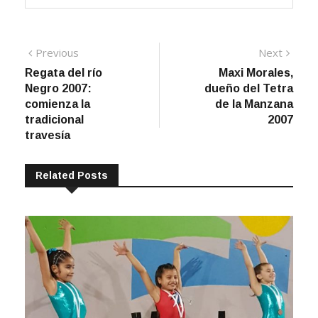
Navegación
Previous
Next
Previous
Next
post:
post:
Regata del río
Maxi Morales,
de
Negro 2007:
dueño del Tetra
entradas
comienza la
de la Manzana
tradicional
2007
travesía
Related Posts