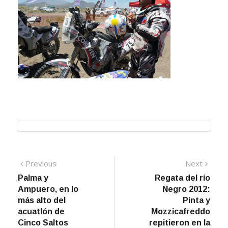
Navegación
Previous
Next
Previous
Next
post:
post:
Palma y
Regata del río
de
Ampuero, en lo
Negro 2012:
entradas
más alto del
Pinta y
acuatlón de
Mozzicafreddo
Cinco Saltos
repitieron en la